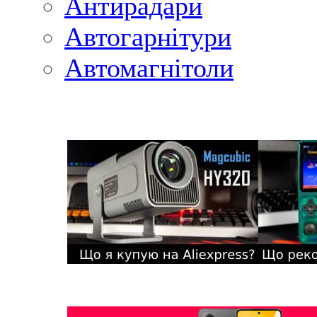
Антирадари
Автогарнітури
Автомагнітоли