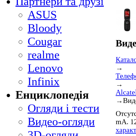
Партнери та друзі
ASUS
Bloody
Cougar
Вид
realme
Катал
Lenovo
→
Телеф
Infinix
→
Alcat
Енциклопедія
→
Вид
Огляди і тести
Отсутс
Видео-огляди
mA. 12
харак
3D-огляди